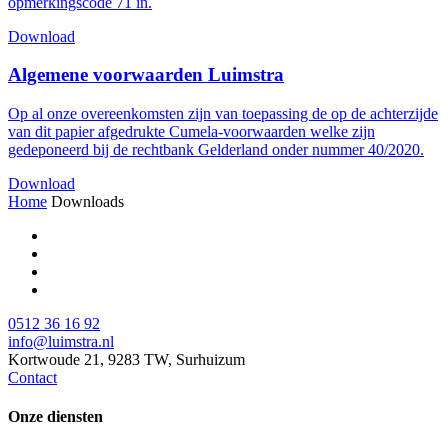
opmerkingscode 71 in.
Download
Algemene voorwaarden Luimstra
Op al onze overeenkomsten zijn van toepassing de op de achterzijde
van dit papier afgedrukte Cumela-voorwaarden welke zijn
gedeponeerd bij de rechtbank Gelderland onder nummer 40/2020.
Download
Home
Downloads
0512 36 16 92
info@luimstra.nl
Kortwoude 21, 9283 TW, Surhuizum
Contact
Onze diensten